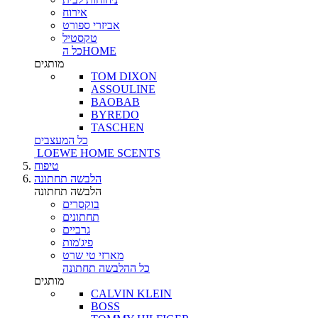
אירוח
אביזרי ספורט
טקסטיל
כל הHOME
מותגים
TOM DIXON
ASSOULINE
BAOBAB
BYREDO
TASCHEN
כל המעצבים
LOEWE HOME SCENTS
טיפוח
הלבשה תחתונה
הלבשה תחתונה
בוקסרים
תחתונים
גרביים
פיג'מות
מארזי טי שרט
כל ההלבשה תחתונה
מותגים
CALVIN KLEIN
BOSS