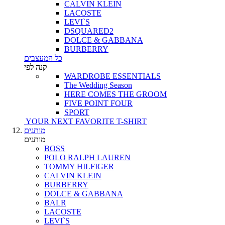
CALVIN KLEIN
LACOSTE
LEVI`S
DSQUARED2
DOLCE & GABBANA
BURBERRY
כל המעצבים
קנה לפי
WARDROBE ESSENTIALS
The Wedding Season
HERE COMES THE GROOM
FIVE POINT FOUR
SPORT
YOUR NEXT FAVORITE T-SHIRT
מותגים
מותגים
BOSS
POLO RALPH LAUREN
TOMMY HILFIGER
CALVIN KLEIN
BURBERRY
DOLCE & GABBANA
BALR
LACOSTE
LEVI`S