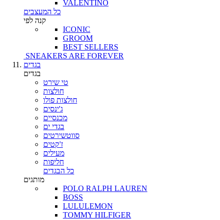
VALENTINO
כל המעצבים
קנה לפי
ICONIC
GROOM
BEST SELLERS
SNEAKERS ARE FOREVER
בגדים
בגדים
טי שירט
חולצות
חולצות פולו
ג'ינסים
מכנסיים
בגדי ים
סווטשירטים
ז'קטים
מעילים
חליפות
כל הבגדים
מותגים
POLO RALPH LAUREN
BOSS
LULULEMON
TOMMY HILFIGER