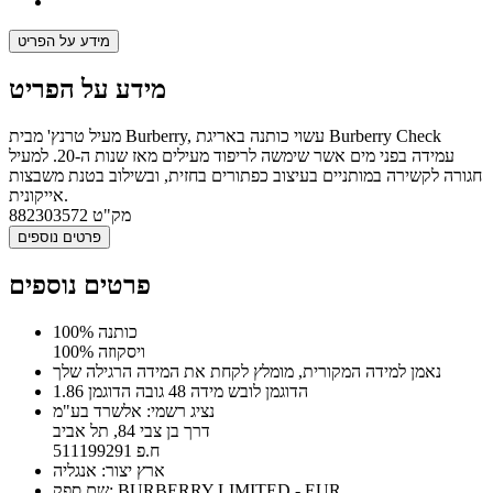
מידע על הפריט
מידע על הפריט
מעיל טרנץ' מבית Burberry, עשוי כותנה באריגת Burberry Check
עמידה בפני מים אשר שימשה לריפוד מעילים מאז שנות ה-20. למעיל
חגורה לקשירה במותניים בעיצוב כפתורים בחזית, ובשילוב בטנת משבצות
אייקונית.
מק"ט
882303572
פרטים נוספים
פרטים נוספים
100% כותנה
100% ויסקוזה
נאמן למידה המקורית, מומלץ לקחת את המידה הרגילה שלך
הדוגמן לובש מידה 48 גובה הדוגמן 1.86
נציג רשמי: אלשרד בע"מ
דרך בן צבי 84, תל אביב
ח.פ 511199291
ארץ יצור: אנגליה
שם ספק: BURBERRY LIMITED - EUR