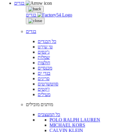
בגדים
בגדים
בגדים
כל הבגדים
טי שירט
ג'ינסים
שמלות
חולצות
מכנסיים
בגדי ים
סריגים
סווטשרטים
ז'קטים
מעילים
מותגים מובילים
כל המעצבים
POLO RALPH LAUREN
MICHAEL KORS
CALVIN KLEIN