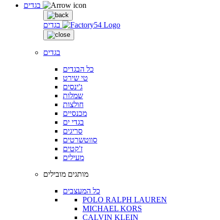
בגדים
בגדים
בגדים
כל הבגדים
טי שירט
ג'ינסים
שמלות
חולצות
מכנסיים
בגדי ים
סריגים
סווטשרטים
ז'קטים
מעילים
מותגים מובילים
כל המעצבים
POLO RALPH LAUREN
MICHAEL KORS
CALVIN KLEIN