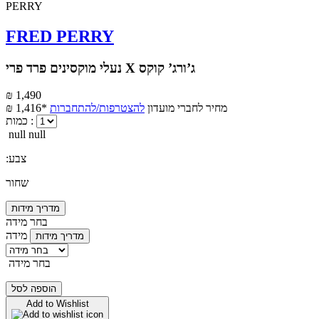
FRED PERRY
נעלי מוקסינים פרד פרי X ג’ורג’ קוקס
₪ 1,490
מחיר לחברי מועדון
להצטרפות/להתחברות
₪ 1,416*
כמות :
null null
:צבע
שחור
מדריך מידות
בחר מידה
מידה
מדריך מידות
בחר מידה
הוספה לסל
Add to Wishlist