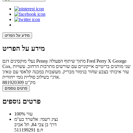
מידע על הפריט
מידע על הפריט
נעלי מוקסינים דגם Penny מתוך שיתוף הפעולה Fred Perry X George
Cox, שני מותגים בריטיים אייקוניים עם שורשים מתרבות הרחוב. עשויות
עור איכותי בצבע שחור בגימור מבריק. מעוצבות במבנה קלאסי עם טאץ'
אדג'י בשילוב סוליית גומי ייחודית.
מק"ט
881920309
פרטים נוספים
פרטים נוספים
100% עור
נציג רשמי: אלשרד בע"מ
דרך בן צבי 84, תל אביב
ח.פ 511199291