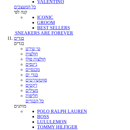
VALENTINO
כל המעצבים
קנה לפי
ICONIC
GROOM
BEST SELLERS
SNEAKERS ARE FOREVER
בגדים
בגדים
טי שירט
חולצות
חולצות פולו
ג'ינסים
מכנסיים
בגדי ים
סווטשירטים
ז'קטים
מעילים
חליפות
כל הבגדים
מותגים
POLO RALPH LAUREN
BOSS
LULULEMON
TOMMY HILFIGER