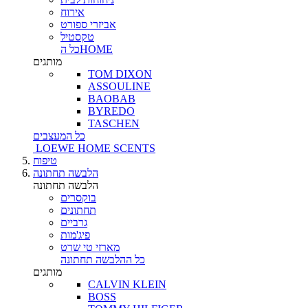
אירוח
אביזרי ספורט
טקסטיל
כל הHOME
מותגים
TOM DIXON
ASSOULINE
BAOBAB
BYREDO
TASCHEN
כל המעצבים
LOEWE HOME SCENTS
טיפוח
הלבשה תחתונה
הלבשה תחתונה
בוקסרים
תחתונים
גרביים
פיג'מות
מארזי טי שרט
כל ההלבשה תחתונה
מותגים
CALVIN KLEIN
BOSS