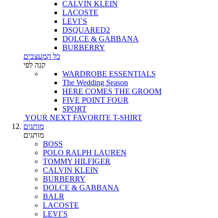
CALVIN KLEIN
LACOSTE
LEVI`S
DSQUARED2
DOLCE & GABBANA
BURBERRY
כל המעצבים
קנה לפי
WARDROBE ESSENTIALS
The Wedding Season
HERE COMES THE GROOM
FIVE POINT FOUR
SPORT
YOUR NEXT FAVORITE T-SHIRT
מותגים
מותגים
BOSS
POLO RALPH LAUREN
TOMMY HILFIGER
CALVIN KLEIN
BURBERRY
DOLCE & GABBANA
BALR
LACOSTE
LEVI`S