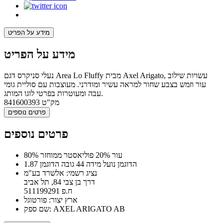
מידע על הפריט
מידע על הפריט
נעלי סניקרס דגם Area Lo Fluffy מבית Axel Arigato, עשויות שילוב
עור וזמש בצבע שחור למראה עשיר ומודרני. מעוצבות עם סוליית גומי
עבה ומעוטרות בפרטי לוגו המותג.
מק"ט
841600393
פרטים נוספים
פרטים נוספים
80% עור 20% פוליאסטר ממוחזר
הדוגמן נועל מידה 44 גובה הדוגמן 1.87
נציג רשמי: אלשרד בע"מ
דרך בן צבי 84, תל אביב
ח.פ 511199291
ארץ יצור: פורטוגל
שם ספק: AXEL ARIGATO AB