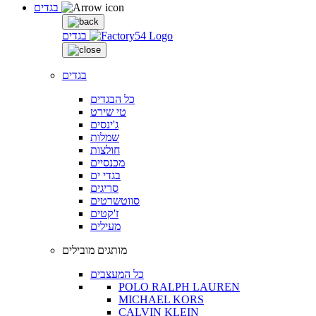
בגדים
בגדים
בגדים
כל הבגדים
טי שירט
ג'ינסים
שמלות
חולצות
מכנסיים
בגדי ים
סריגים
סווטשרטים
ז'קטים
מעילים
מותגים מובילים
כל המעצבים
POLO RALPH LAUREN
MICHAEL KORS
CALVIN KLEIN