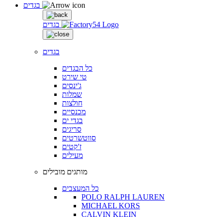
בגדים
בגדים
בגדים
כל הבגדים
טי שירט
ג'ינסים
שמלות
חולצות
מכנסיים
בגדי ים
סריגים
סווטשרטים
ז'קטים
מעילים
מותגים מובילים
כל המעצבים
POLO RALPH LAUREN
MICHAEL KORS
CALVIN KLEIN