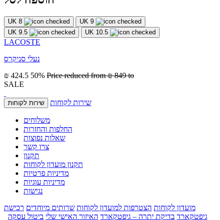
UK 8
UK 9
UK 9.5
UK 10.5
LACOSTE
נעלי סניקרס
₪ 424.5
50%
Price reduced from
₪ 849
to
SALE
שירות לקוחות
שירות לקוחות
משלוחים
החלפות והחזרות
שאלות נפוצות
צרו קשר
תקנון
תקנון מועדון לקוחות
מדיניות פרטיות
מדיניות עוגיות
נגישות
מועדון לקוחות
הצטרפות למועדון לקוחות
שרותים מיוחדים
רכישת
גיפטקארד
בדיקת יתרה – גיפטקארד
האיזור האישי שלי
ביטול עסקה