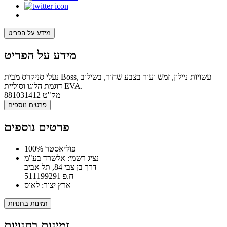
מידע על הפריט
מידע על הפריט
נעלי סניקרס מבית Boss, עשויות ניילון, זמש ועור בצבע שחור, בשילוב
דוגמת הלוגו וסוליית EVA.
מק"ט
881031412
פרטים נוספים
פרטים נוספים
100% פוליאסטר
נציג רשמי: אלשרד בע"מ
דרך בן צבי 84, תל אביב
ח.פ 511199291
ארץ יצור: לאוס
זמינות בחנויות
זמינות בחנויות