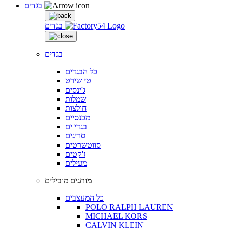
בגדים
בגדים
בגדים
כל הבגדים
טי שירט
ג'ינסים
שמלות
חולצות
מכנסיים
בגדי ים
סריגים
סווטשרטים
ז'קטים
מעילים
מותגים מובילים
כל המעצבים
POLO RALPH LAUREN
MICHAEL KORS
CALVIN KLEIN