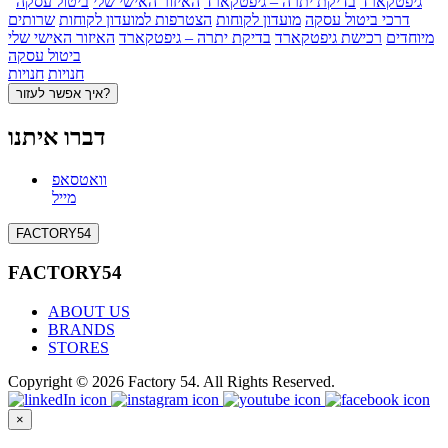
גיפטקארד
בדיקת יתרה – גיפטקארד
האיזור האישי שלי
ביטול עסקה
דרכי ביטול עסקה
מועדון לקוחות
הצטרפות למועדון לקוחות
שרותים
מיוחדים
רכישת גיפטקארד
בדיקת יתרה – גיפטקארד
האיזור האישי שלי
ביטול עסקה
חנויות
חנויות
איך אפשר לעזור?
דברו איתנו
וואטסאפ
מייל
FACTORY54
FACTORY54
ABOUT US
BRANDS
STORES
Copyright © 2026 Factory 54. All Rights Reserved.
×