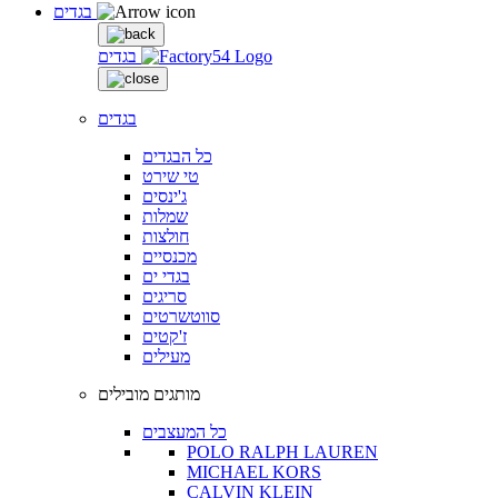
בגדים
בגדים
בגדים
כל הבגדים
טי שירט
ג'ינסים
שמלות
חולצות
מכנסיים
בגדי ים
סריגים
סווטשרטים
ז'קטים
מעילים
מותגים מובילים
כל המעצבים
POLO RALPH LAUREN
MICHAEL KORS
CALVIN KLEIN