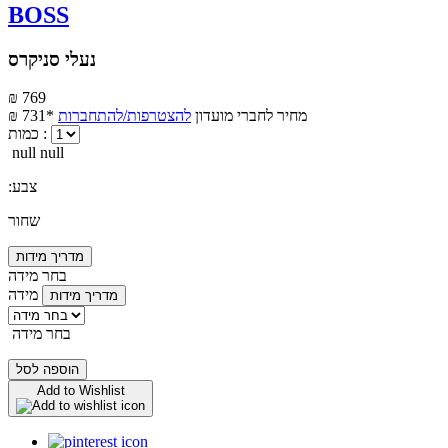
BOSS
נעלי סניקרס
₪ 769
מחיר לחברי מועדון
להצטרפות/להתחברות
₪ 731*
כמות :
null null
:צבע
שחור
מדריך מידות
בחר מידה
מידה
מדריך מידות
בחר מידה
הוספה לסל
Add to Wishlist