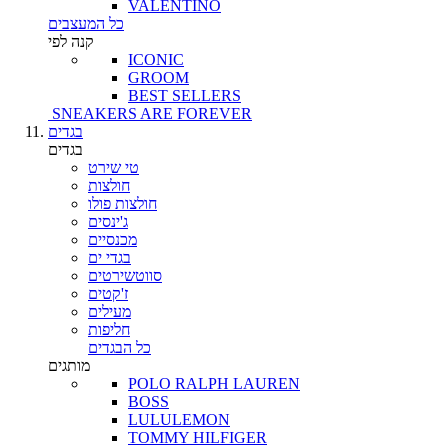
VALENTINO
כל המעצבים
קנה לפי
ICONIC
GROOM
BEST SELLERS
SNEAKERS ARE FOREVER
בגדים
בגדים
טי שירט
חולצות
חולצות פולו
ג'ינסים
מכנסיים
בגדי ים
סווטשירטים
ז'קטים
מעילים
חליפות
כל הבגדים
מותגים
POLO RALPH LAUREN
BOSS
LULULEMON
TOMMY HILFIGER