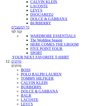
CALVIN KLEIN
LACOSTE
LEVI`S
DSQUARED2
DOLCE & GABBANA
BURBERRY
כל המעצבים
קנה לפי
WARDROBE ESSENTIALS
The Wedding Season
HERE COMES THE GROOM
FIVE POINT FOUR
SPORT
YOUR NEXT FAVORITE T-SHIRT
מותגים
מותגים
BOSS
POLO RALPH LAUREN
TOMMY HILFIGER
CALVIN KLEIN
BURBERRY
DOLCE & GABBANA
BALR
LACOSTE
LEVI`S