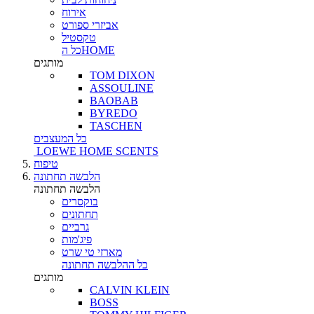
אירוח
אביזרי ספורט
טקסטיל
כל הHOME
מותגים
TOM DIXON
ASSOULINE
BAOBAB
BYREDO
TASCHEN
כל המעצבים
LOEWE HOME SCENTS
טיפוח
הלבשה תחתונה
הלבשה תחתונה
בוקסרים
תחתונים
גרביים
פיג'מות
מארזי טי שרט
כל ההלבשה תחתונה
מותגים
CALVIN KLEIN
BOSS