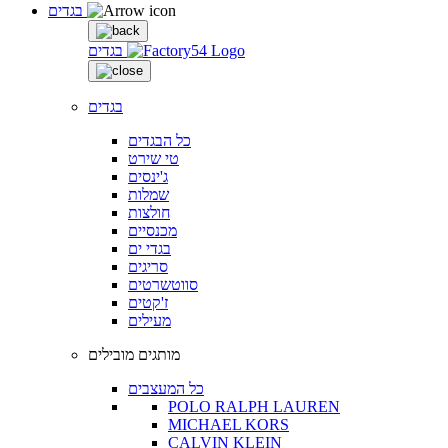
בגדים
בגדים
בגדים
כל הבגדים
טי שירט
ג'ינסים
שמלות
חולצות
מכנסיים
בגדי ים
סריגים
סווטשרטים
ז'קטים
מעילים
מותגים מובילים
כל המעצבים
POLO RALPH LAUREN
MICHAEL KORS
CALVIN KLEIN