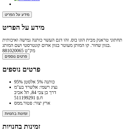
מידע על הפריט
מידע על הפריט
תחתוני טראנק מבית הוגו בוס. זהו דגם העשוי כותנה גמישה ואיכותית
בגוון שחור. קו המותן מעוטר בגוון אדום קונטרסטי ושם המותג.
מק"ט
881020065
פרטים נוספים
פרטים נוספים
95% כותנה 5% אלסטן
נציג רשמי: אלשרד בע"מ
דרך בן צבי 84, תל אביב
ח.פ 511199291
ארץ יצור: פטור.ממס
זמינות בחנויות
זמינות בחנויות