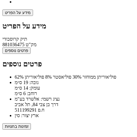
מידע על הפריט
מידע על הפריט
תיק קרוסבודי
מק"ט
881036475
פרטים נוספים
פרטים נוספים
62% פוליאוריתן ממוחזר 30% פוליאסטר 8% פוליאוריתן
גובה: 19 ס״מ
עומק: 14 ס״מ
רוחב: 6 ס״מ
נציג רשמי: אלשרד בע"מ
דרך בן צבי 84, תל אביב
ח.פ 511199291
ארץ יצור: סין
זמינות בחנויות