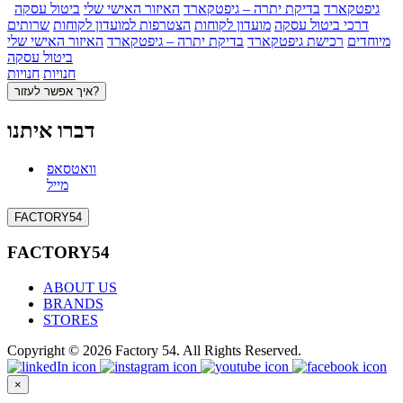
גיפטקארד
בדיקת יתרה – גיפטקארד
האיזור האישי שלי
ביטול עסקה
דרכי ביטול עסקה
מועדון לקוחות
הצטרפות למועדון לקוחות
שרותים
מיוחדים
רכישת גיפטקארד
בדיקת יתרה – גיפטקארד
האיזור האישי שלי
ביטול עסקה
חנויות
חנויות
איך אפשר לעזור?
דברו איתנו
וואטסאפ
מייל
FACTORY54
FACTORY54
ABOUT US
BRANDS
STORES
Copyright © 2026 Factory 54. All Rights Reserved.
×