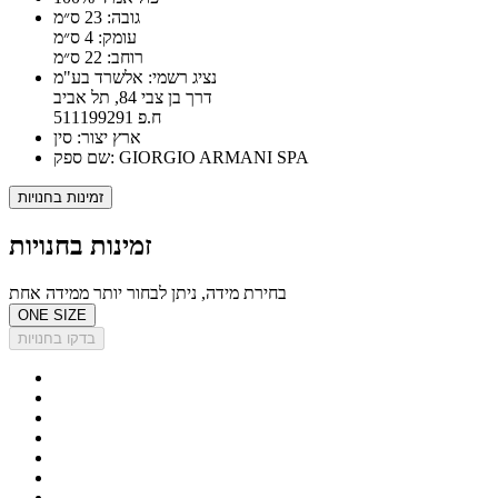
גובה: 23 ס״מ
עומק: 4 ס״מ
רוחב: 22 ס״מ
נציג רשמי: אלשרד בע"מ
דרך בן צבי 84, תל אביב
ח.פ 511199291
ארץ יצור: סין
שם ספק: GIORGIO ARMANI SPA
זמינות בחנויות
זמינות בחנויות
בחירת מידה, ניתן לבחור יותר ממידה אחת
ONE SIZE
בדקו בחנויות