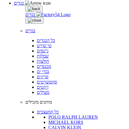
בגדים
בגדים
בגדים
כל הבגדים
טי שירט
ג'ינסים
שמלות
חולצות
מכנסיים
בגדי ים
סריגים
סווטשרטים
ז'קטים
מעילים
מותגים מובילים
כל המעצבים
POLO RALPH LAUREN
MICHAEL KORS
CALVIN KLEIN