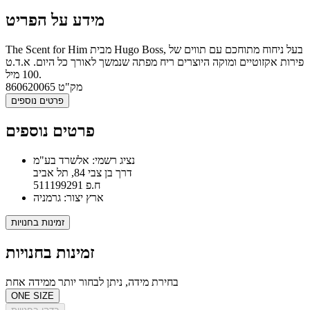
מידע על הפריט
The Scent for Him מבית Hugo Boss, בעל ניחוח מתוחכם עם תווים של
פירות אקזוטיים ומוקה היוצרים ריח מפתה שנמשך לאורך כל היום. א.ד.ט
100 מיל.
מק"ט
860620065
פרטים נוספים
פרטים נוספים
נציג רשמי: אלשרד בע"מ
דרך בן צבי 84, תל אביב
ח.פ 511199291
ארץ יצור: גרמניה
זמינות בחנויות
זמינות בחנויות
בחירת מידה, ניתן לבחור יותר ממידה אחת
ONE SIZE