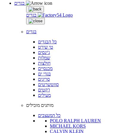
בגדים
בגדים
בגדים
כל הבגדים
טי שירט
ג'ינסים
שמלות
חולצות
מכנסיים
בגדי ים
סריגים
סווטשרטים
ז'קטים
מעילים
מותגים מובילים
כל המעצבים
POLO RALPH LAUREN
MICHAEL KORS
CALVIN KLEIN