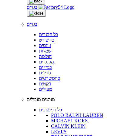
בגדים
בגדים
כל הבגדים
טי שירט
ג'ינסים
שמלות
חולצות
מכנסיים
בגדי ים
סריגים
סווטשרטים
ז'קטים
מעילים
מותגים מובילים
כל המעצבים
POLO RALPH LAUREN
MICHAEL KORS
CALVIN KLEIN
LEVI`S