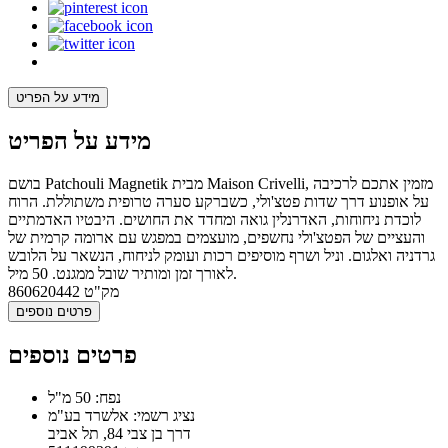
מידע על הפריט
מידע על הפריט
בושם Patchouli Magnetik מבית Maison Crivelli, מזמין אתכם לרכיבה
על אופנוע דרך שדות פטצ'ולי, כשברקע סערה טרופית משתוללת. הרוח
לוכדת ניחוחות, האדרנלין גואה ומחדד את החושים. היבטיו האדמתיים
והעציים של הפטצ'ולי נחשפים, מועצמים במפגש עם ארומה קרמית של
גרדניה ואלגום. וניל ושרף מוסיפים רכות ועומק לניחוח, הנשאר על הלובש
לאורך זמן ומותיר שובל ממגנט. 50 מיל.
מק"ט
860620442
פרטים נוספים
פרטים נוספים
נפח: 50 מ"ל
נציג רשמי: אלשרד בע"מ
דרך בן צבי 84, תל אביב