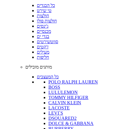
כל הבגדים
טי שירט
חולצות
חולצות פולו
ג'ינסים
מכנסיים
בגדי ים
סווטשירטים
ז'קטים
מעילים
חליפות
מותגים מובילים
כל המעצבים
POLO RALPH LAUREN
BOSS
LULULEMON
TOMMY HILFIGER
CALVIN KLEIN
LACOSTE
LEVI`S
DSQUARED2
DOLCE & GABBANA
BURBERRY