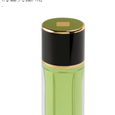
מחיר ל100 מ"ל: 960 ש"ח