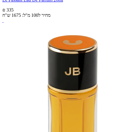
₪ 335
מחיר ל100 מ"ל: 1675 ש"ח