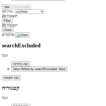
נקה בחירות
אשר
מיין לפי :
תוצאות
23
Filter
תוצאות
23
Close
פילטרים
searchExcluded
הכל
נקה בחירות
false
Refine by searchExcluded: false
הצג תוצאות
קטגוריה
הכל