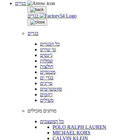
בגדים
בגדים
בגדים
כל הבגדים
טי שירט
ג'ינסים
שמלות
חולצות
מכנסיים
בגדי ים
סריגים
סווטשרטים
ז'קטים
מעילים
מותגים מובילים
כל המעצבים
POLO RALPH LAUREN
MICHAEL KORS
CALVIN KLEIN