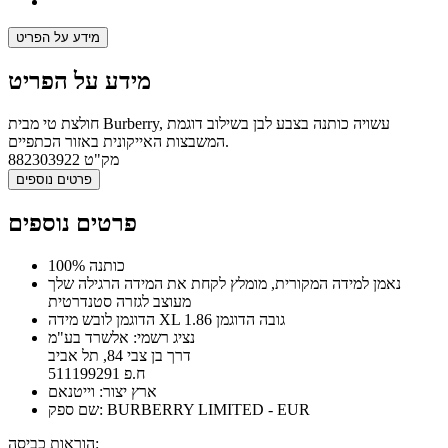
מידע על הפריט
מידע על הפריט
חולצת טי מבית Burberry, עשויה כותנה בצבע לבן בשילוב דוגמת
המשבצות האייקונית באזור הכתפיים.
מק"ט
882303922
פרטים נוספים
פרטים נוספים
100% כותנה
נאמן למידה המקורית, מומלץ לקחת את המידה הרגילה שלך
מעוצב לגזרה סטנדרטית
הדוגמן לובש מידה XL גובה הדוגמן 1.86
נציג רשמי: אלשרד בע"מ
דרך בן צבי 84, תל אביב
ח.פ 511199291
ארץ יצור: וייטנאם
שם ספק: BURBERRY LIMITED - EUR
הוראות כביסה: