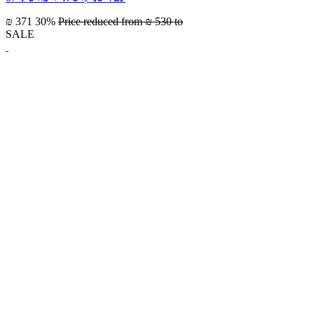
₪ 371
30%
Price reduced from
₪ 530
to
SALE