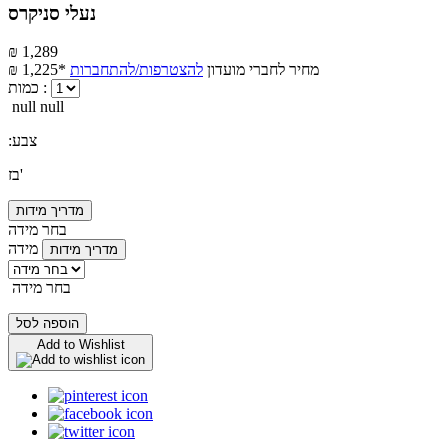
נעלי סניקרס
₪ 1,289
מחיר לחברי מועדון
להצטרפות/להתחברות
₪ 1,225*
כמות :
null null
:צבע
בז'
מדריך מידות
בחר מידה
מידה
מדריך מידות
בחר מידה
הוספה לסל
Add to Wishlist