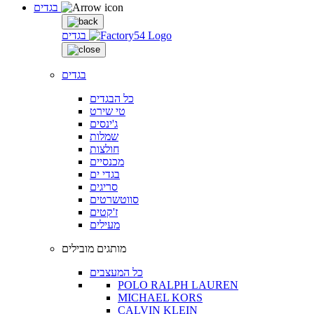
בגדים
בגדים
בגדים
כל הבגדים
טי שירט
ג'ינסים
שמלות
חולצות
מכנסיים
בגדי ים
סריגים
סווטשרטים
ז'קטים
מעילים
מותגים מובילים
כל המעצבים
POLO RALPH LAUREN
MICHAEL KORS
CALVIN KLEIN